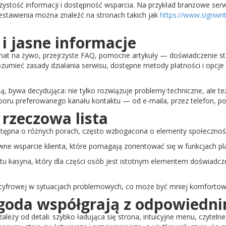
zystość informacji i dostępność wsparcia. Na przykład branżowe serwi
 zestawienia można znaleźć na stronach takich jak
https://www.signwrit
i jasne informacje
t na żywo, przejrzyste FAQ, pomocne artykuły — doświadczenie staje
umieć zasady działania serwisu, dostępne metody płatności i opcje
ą, bywa decydująca: nie tylko rozwiązuje problemy techniczne, ale t
boru preferowanego kanału kontaktu — od e-maila, przez telefon, po
 rzeczowa lista
stępna o różnych porach, często wzbogacona o elementy społeczności
ywne wsparcie klienta, które pomagają zorientować się w funkcjach p
ktu kasyna, który dla części osób jest istotnym elementem doświadcz
i cyfrowej w sytuacjach problemowych, co może być mniej komfortow
ygoda współgrają z odpowiedn
leży od detali: szybko ładująca się strona, intuicyjne menu, czyteln