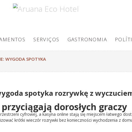
TAMENTOS
SERVIÇOS
GASTRONOMIA
POLÍT
NE: WYGODA SPOTYKA
wygoda spotyka rozrywkę z wyczucie
 przyciągają dorosłych graczy
przestrzeni cyfrowej, a kasyna online stają się miejscem łatwego d
izować krótki wieczór rozrywki bez konieczności wychodzenia z domu