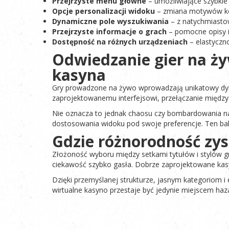
Przejrzyste menu główne
– umożliwiające szybkie p
Opcje personalizacji widoku
– zmiana motywów kol
Dynamiczne pole wyszukiwania
– z natychmiasto
Przejrzyste informacje o grach
– pomocne opisy i
Dostępność na różnych urządzeniach
– elastyczn
Odwiedzanie gier na ży
kasyna
Gry prowadzone na żywo wprowadzają unikatowy dyna
zaprojektowanemu interfejsowi, przełączanie między 
Nie oznacza to jednak chaosu czy bombardowania nad
dostosowania widoku pod swoje preferencje. Ten bal
Gdzie różnorodność zysk
Złożoność wyboru między setkami tytułów i stylów gr
ciekawość szybko gasła. Dobrze zaprojektowane kas
Dzięki przemyślanej strukturze, jasnym kategoriom i 
wirtualne kasyno przestaje być jedynie miejscem hazar