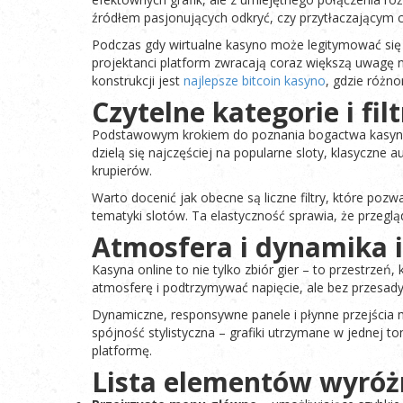
źródłem pasjonujących odkryć, czy przytłaczającym
Podczas gdy wirtualne kasyno może legitymować się se
projektanci platform zwracają coraz większą uwagę n
konstrukcji jest
najlepsze bitcoin kasyno
, gdzie różno
Czytelne kategorie i f
Podstawowym krokiem do poznania bogactwa kasyna je
dzielą się najczęściej na popularne sloty, klasyczne
krupierów.
Warto docenić jak obecne są liczne filtry, które po
tematyki slotów. Ta elastyczność sprawia, że przegl
Atmosfera i dynamika i
Kasyna online to nie tylko zbiór gier – to przestrze
atmosferę i podtrzymywać napięcie, ale bez przesad
Dynamiczne, responsywne panele i płynne przejścia 
spójność stylistyczna – grafiki utrzymane w jednej to
platformę.
Lista elementów wyróżn