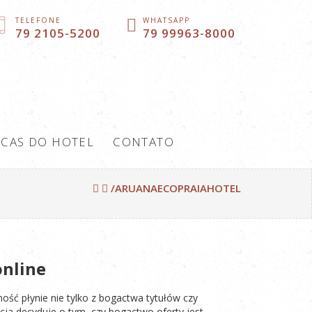
TELEFONE
WHATSAPP
79 2105-5200
79 99963-8000
ICAS DO HOTEL
CONTATO
/ARUANAECOPRAIAHOTEL
online
ść płynie nie tylko z bogactwa tytułów czy
cja decyduje o tym, czy bogactwo oferty jest