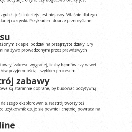
bić, jeśli interfejs jest niejasny. Właśnie dlatego
ądanej rozrywki. Przykładem dobrze przemyślanej
osu
nym sklepie: podział na przejrzyste działy. Gry
 grami na żywo prowadzonymi przez prawdziwych
ostawcy, zakresu wygranej, liczby bębnów czy nawet
tułów przyjemnością i szybkim procesem.
trój zabawy
więkowe są starannie dobrane, by budować pozytywną
dalszego eksplorowania. Nastrój tworzy też
 że użytkownik czuje się pewnie i chętniej powraca na
line