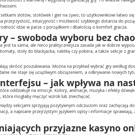
 chaosem.
tkami slotów, stołówek i gier na żywo, to użytkownikowi łatwo się zgu
a przejrzystość, intuicyjność i możliwość szybkiego dotarcia do poż
rodność idzie w parze z porządkiem i dbałością o komfort gracza.
iltry – swoboda wyboru bez cha
st ta sama, ale nieco praktyczniejsza zasada jak w dobrze wyposażo
 automaty, stoły do blackjacka, ruletkę czy pokera, a także sekcje z
zwalają skrócić poszukiwania. Można na przykład wybrać gry według d
ądanie nie staje się uciążliwym obciążeniem, a odkrywanie nowych ty
nterfejsu – jak wpływa na nas
ń, która oddziałuje na emocje. Kolory, animacje, muzyka i efekty dź
y, która mogłaby męczyć wzrok lub zniechęcać.
między sekcjami sprzyjają pozytywnym odczuciom oraz zachęcają do 
nacji, a napisane przejrzystym językiem opisy i informacje sprawiają,
iających przyjazne kasyno on