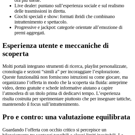
ora più snelle.
Live dealer: puntano sull’esperienza sociale e sul realismo
delle trasmissioni in diretta.
Giochi speciali e show: formati ibridi che combinano
intrattenimento e spettacolo.
Progressive e jackpot: categorie orientate all’emozione di
premi aggregati.
Esperienza utente e meccaniche di
scoperta
Molti portali integrano strumenti di ricerca, playlist personalizzate,
cronologia e sezioni “simili a” per incoraggiare l’esplorazione.
Queste funzionalità non forniscono istruzioni su come giocare, ma
organizzano l’offerta in modo che la scoperta sia fluida: anteprime
video, demo gratuite e schede informative aiutano a capire
l’atmosfera di un titolo prima di dedicarvi tempo. L’esperienza
risulta costruita per sperimentare piuttosto che per insegnare tattiche,
mantenendo il focus sull’intrattenimento.
Pro e contro: una valutazione equilibrata
Guardando l’offerta con occhio critico si percepisce un