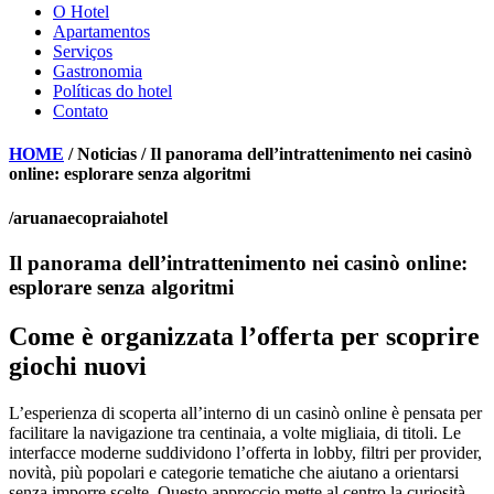
O Hotel
Apartamentos
Serviços
Gastronomia
Políticas do hotel
Contato
HOME
/ Noticias / Il panorama dell’intrattenimento nei casinò
online: esplorare senza algoritmi
/aruanaecopraiahotel
Il panorama dell’intrattenimento nei casinò online:
esplorare senza algoritmi
Come è organizzata l’offerta per scoprire
giochi nuovi
L’esperienza di scoperta all’interno di un casinò online è pensata per
facilitare la navigazione tra centinaia, a volte migliaia, di titoli. Le
interfacce moderne suddividono l’offerta in lobby, filtri per provider,
novità, più popolari e categorie tematiche che aiutano a orientarsi
senza imporre scelte. Questo approccio mette al centro la curiosità