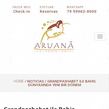
FAZER MEU
EFETUAR
WHATSAPP
Check-in
Reservas
79 99963-8000
To
nav
HOME
/ NOTICIAS / GRANDPASHABET ILE BAHIS
DÜNYASINDA YENI BIR DÖNEM