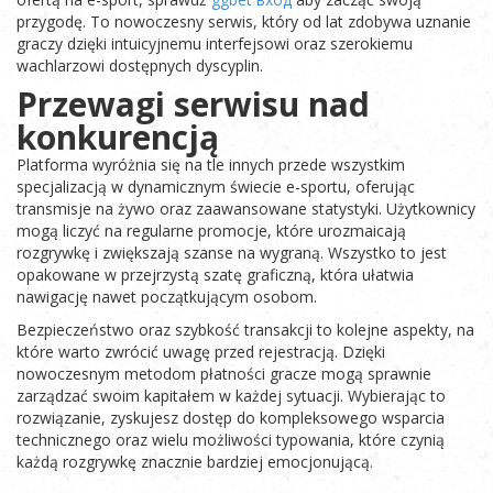
przygodę. To nowoczesny serwis, który od lat zdobywa uznanie
graczy dzięki intuicyjnemu interfejsowi oraz szerokiemu
wachlarzowi dostępnych dyscyplin.
Przewagi serwisu nad
konkurencją
Platforma wyróżnia się na tle innych przede wszystkim
specjalizacją w dynamicznym świecie e-sportu, oferując
transmisje na żywo oraz zaawansowane statystyki. Użytkownicy
mogą liczyć na regularne promocje, które urozmaicają
rozgrywkę i zwiększają szanse na wygraną. Wszystko to jest
opakowane w przejrzystą szatę graficzną, która ułatwia
nawigację nawet początkującym osobom.
Bezpieczeństwo oraz szybkość transakcji to kolejne aspekty, na
które warto zwrócić uwagę przed rejestracją. Dzięki
nowoczesnym metodom płatności gracze mogą sprawnie
zarządzać swoim kapitałem w każdej sytuacji. Wybierając to
rozwiązanie, zyskujesz dostęp do kompleksowego wsparcia
technicznego oraz wielu możliwości typowania, które czynią
każdą rozgrywkę znacznie bardziej emocjonującą.