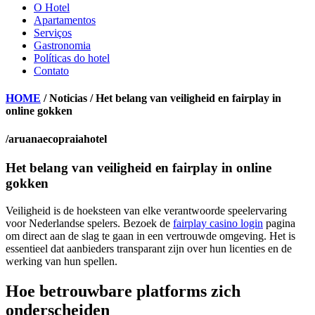
O Hotel
Apartamentos
Serviços
Gastronomia
Políticas do hotel
Contato
HOME
/ Noticias / Het belang van veiligheid en fairplay in
online gokken
/aruanaecopraiahotel
Het belang van veiligheid en fairplay in online
gokken
Veiligheid is de hoeksteen van elke verantwoorde speelervaring
voor Nederlandse spelers. Bezoek de
fairplay casino login
pagina
om direct aan de slag te gaan in een vertrouwde omgeving. Het is
essentieel dat aanbieders transparant zijn over hun licenties en de
werking van hun spellen.
Hoe betrouwbare platforms zich
onderscheiden