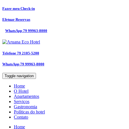
Fazer meu
Check-in
Efetuar
Reservas
WhatsApp
79 99963-8000
Telefone
79 2105-5200
WhatsApp
79 99963-8000
Toggle navigation
Home
O Hotel
Apartamentos
Serviços
Gastronomia
Políticas do hotel
Contato
Home