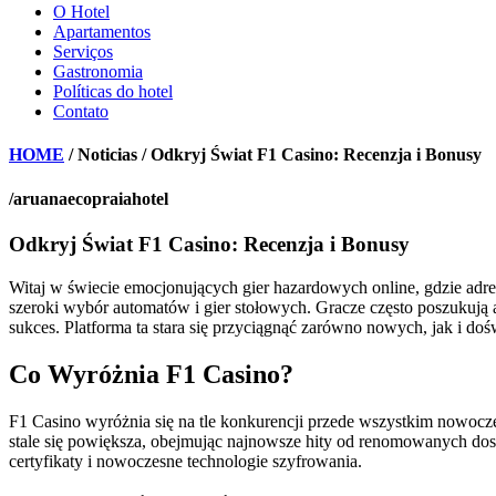
O Hotel
Apartamentos
Serviços
Gastronomia
Políticas do hotel
Contato
HOME
/ Noticias / Odkryj Świat F1 Casino: Recenzja i Bonusy
/aruanaecopraiahotel
Odkryj Świat F1 Casino: Recenzja i Bonusy
Witaj w świecie emocjonujących gier hazardowych online, gdzie adren
szeroki wybór automatów i gier stołowych. Gracze często poszukują a
sukces. Platforma ta stara się przyciągnąć zarówno nowych, jak i d
Co Wyróżnia F1 Casino?
F1 Casino wyróżnia się na tle konkurencji przede wszystkim nowoczesn
stale się powiększa, obejmując najnowsze hity od renomowanych do
certyfikaty i nowoczesne technologie szyfrowania.