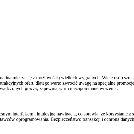
alina miesza się z możliwością wielkich wygranych. Wiele osób szuka n
trakcyjnych ofert, dlatego warto zwrócić uwagę na specjalne promocje
oświadczonych graczy, zapewniając im niezapomniane wrażenia.
ym interfejsem i intuicyjną nawigacją, co sprawia, że korzystanie z se
stawców oprogramowania. Bezpieczeństwo transakcji i ochrona danych