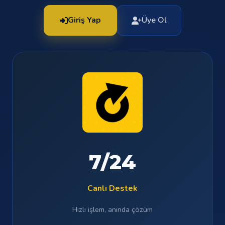
Giriş Yap
Üye Ol
7/24
Canlı Destek
Hızlı işlem, anında çözüm