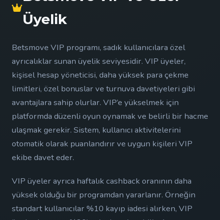
Üyelik
Betsmove VIP programı, sadık kullanıcılara özel
ayrıcalıklar sunan üyelik seviyesidir. VIP üyeler,
kişisel hesap yöneticisi, daha yüksek para çekme
limitleri, özel bonuslar ve turnuva davetiyeleri gibi
avantajlara sahip olurlar. VIP’e yükselmek için
platformda düzenli oyun oynamak ve belirli bir hacme
ulaşmak gerekir. Sistem, kullanıcı aktivitelerini
otomatik olarak puanlandırır ve uygun kişileri VIP
ekibe davet eder.
VIP üyeler ayrıca haftalık cashback oranının daha
yüksek olduğu bir programdan yararlanır. Örneğin
standart kullanıcılar %10 kayıp iadesi alırken, VIP