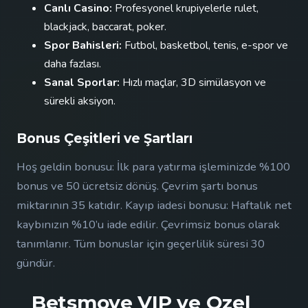
Canlı Casino:
Profesyonel krupiyelerle rulet,
blackjack, baccarat, poker.
Spor Bahisleri:
Futbol, basketbol, tenis, e-spor ve
daha fazlası.
Sanal Sporlar:
Hızlı maçlar, 3D simülasyon ve
sürekli aksiyon.
Bonus Çeşitleri ve Şartları
Hoş geldin bonusu: İlk para yatırma işleminizde %100
bonus ve 50 ücretsiz dönüş. Çevrim şartı bonus
miktarının 35 katıdır. Kayıp iadesi bonusu: Haftalık net
kaybınızın %10’u iade edilir. Çevrimsiz bonus olarak
tanımlanır. Tüm bonuslar için geçerlilik süresi 30
gündür.
Betsmove VIP ve Ozel