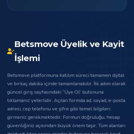
Betsmove Üyelik ve Kayit
İşlemi
Betsmove platformuna katılım süreci tamamen dijital
ve birkaç dakika içinde tamamlanabilir. İlk adım olarak
güncel giriş sayfasındaki “Üye Ol” butonuna
tıklamanız yeterlidir. Açılan formda ad, soyad, e-posta
adresi, cep telefonu ve şifre gibi temel bilgileri
girmeniz gerekmektedir. Formun doğruluğu, hesap
güvenliğiniz açısından büyük önem taşır. Tüm alanları
doldurduktan sonra gönder butonuna basarak kayıt