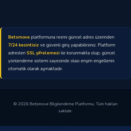
kapsamında faaliyet gösterir. Bu lisans, bağımsız
denetim ve yasal düzenlemelere tabi olduğunu
belgelemektedir.
Betsmove
platformuna resmi güncel adres üzerinden
7/24 kesintisiz
ve güvenli giriş yapabilirsiniz. Platform
adresleri
SSL şifrelemesi
ile korunmakta olup, güncel
yönlendirme sistemi sayesinde olası erişim engellerini
otomatik olarak aşmaktadır.
© 2026 Betsmove Bilgilendirme Platformu. Tüm hakları
saklıdır.