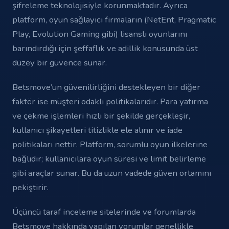
şifreleme teknolojisiyle korunmaktadır. Ayrıca
platform, oyun sağlayıcı firmaların (NetEnt, Pragmatic
Play, Evolution Gaming gibi) lisanslı oyunlarını
barındırdığı için şeffaflık ve adillik konusunda üst
düzey bir güvence sunar.
Betsmove’un güvenilirliğini destekleyen bir diğer
faktör ise müşteri odaklı politikalarıdır. Para yatırma
ve çekme işlemleri hızlı bir şekilde gerçekleşir,
kullanıcı şikayetleri titizlikle ele alınır ve iade
politikaları nettir. Platform, sorumlu oyun ilkelerine
bağlıdır; kullanıcılara oyun süresi ve limit belirleme
gibi araçlar sunar. Bu da uzun vadede güven ortamını
pekiştirir.
Üçüncü taraf inceleme sitelerinde ve forumlarda
Betsmove hakkında yapılan yorumlar genellikle