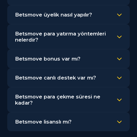
alternatif bağlantılar sunar.
önlemleri ve sorumlu oyun politikaları ile yüksek
Betsmove, iOS ve Android işletim sistemleri için
güvenlik standartlarında hizmet vermektedir.
Betsmove üyelik nasıl yapılır?
native mobil uygulama sunar. Ayrıca mobil tarayıcı
üzerinden de tam uyumlu bir deneyim sağlanır.
Betsmove resmi sitesinde kayıt formunu doldurun
Betsmove para yatırma yöntemleri
ve SMS ile gelen doğrulama kodunu girerek
nelerdir?
hesabınızı aktif edin. İşlem birkaç dakika sürer.
Kredi kartı, banka havalesi, Papara, QR ile ödeme,
Betsmove bonus var mı?
Bitcoin, Ethereum, USDT gibi kripto para birimleri
ve diğer elektronik cüzdanlar kabul edilmektedir.
Yeni üyelere hoş geldin bonusu, haftalık kayıp
Betsmove canlı destek var mı?
iadesi, cashback ve ücretsiz dönüşler gibi birçok
promosyon mevcuttur. Kampanya sayfasını ziyaret
Evet, 7/24 canlı destek hattı mevcuttur. Canlı
ederek güncel fırsatları görebilirsiniz.
Betsmove para çekme süresi ne
sohbet, e-posta ve telefon yoluyla uzman ekibe
kadar?
ulaşabilirsiniz. Yanıt süresi genellikle 2 dakikanın
altındadır.
Çekim talepleri genellikle 1 saat içinde işleme alınır.
Betsmove lisanslı mı?
Banka havalesi 24 saat, kripto para çekimleri ise
15-30 dakika içinde hesabınıza yansır.
Evet, Betsmove Curaçao lisansı (1668/JAZ)