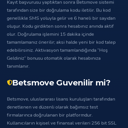
Kayıt başvurusu yaptıktan sonra Betsmove sistemi
tarafından size bir doğrulama kodu iletilir. Bu kod
genellikle SMS yoluyla gelir ve 6 haneli bir sayıdan
oluşur. Kodu girdikten sonra hesabınız anında aktif
olur. Doğrulama işlemini 15 dakika içinde
tamamlamanız önerilir; aksi halde yeni bir kod talep
edebilirsiniz. Aktivasyon tamamlandığında “Hoş
Geldiniz” bonusu otomatik olarak hesabınıza
tanımlanır.
Betsmove Guvenilir mi?
Betsmove, uluslararası lisans kuruluşları tarafından
denetlenen ve düzenli olarak bağımsız test
firmalarınca doğrulanan bir platformdur.
Kullanıcıların kişisel ve finansal verileri 256 bit SSL