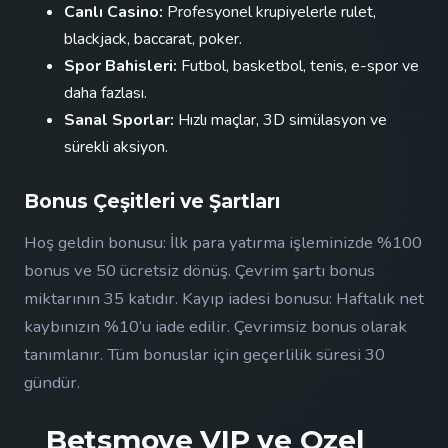
Canlı Casino:
Profesyonel krupiyelerle rulet,
blackjack, baccarat, poker.
Spor Bahisleri:
Futbol, basketbol, tenis, e-spor ve
daha fazlası.
Sanal Sporlar:
Hızlı maçlar, 3D simülasyon ve
sürekli aksiyon.
Bonus Çeşitleri ve Şartları
Hoş geldin bonusu: İlk para yatırma işleminizde %100
bonus ve 50 ücretsiz dönüş. Çevrim şartı bonus
miktarının 35 katıdır. Kayıp iadesi bonusu: Haftalık net
kaybınızın %10’u iade edilir. Çevrimsiz bonus olarak
tanımlanır. Tüm bonuslar için geçerlilik süresi 30
gündür.
Betsmove VIP ve Ozel