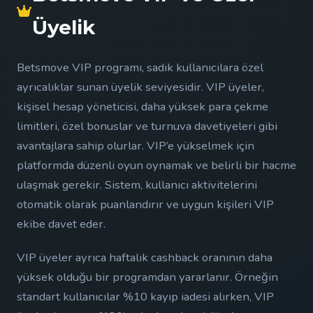
Üyelik
Betsmove VIP programı, sadık kullanıcılara özel
ayrıcalıklar sunan üyelik seviyesidir. VIP üyeler,
kişisel hesap yöneticisi, daha yüksek para çekme
limitleri, özel bonuslar ve turnuva davetiyeleri gibi
avantajlara sahip olurlar. VIP’e yükselmek için
platformda düzenli oyun oynamak ve belirli bir hacme
ulaşmak gerekir. Sistem, kullanıcı aktivitelerini
otomatik olarak puanlandırır ve uygun kişileri VIP
ekibe davet eder.
VIP üyeler ayrıca haftalık cashback oranının daha
yüksek olduğu bir programdan yararlanır. Örneğin
standart kullanıcılar %10 kayıp iadesi alırken, VIP