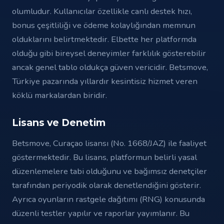
olumludur. Kullanıcılar özellikle canlı destek hızı,
bonus çeşitliliği ve ödeme kolaylığından memnun
olduklarını belirtmektedir. Elbette her platformda
olduğu gibi bireysel deneyimler farklılık gösterebilir
ancak genel tablo oldukça güven vericidir. Betsmove,
Türkiye pazarında yıllardır kesintisiz hizmet veren
köklü markalardan biridir.
Lisans ve Denetim
Betsmove, Curaçao lisansı (No. 1668/JAZ) ile faaliyet
göstermektedir. Bu lisans, platformun belirli yasal
düzenlemelere tabi olduğunu ve bağımsız denetçiler
tarafından periyodik olarak denetlendiğini gösterir.
Ayrıca oyunların rastgele dağıtımı (RNG) konusunda
düzenli testler yapılır ve raporlar yayımlanır. Bu