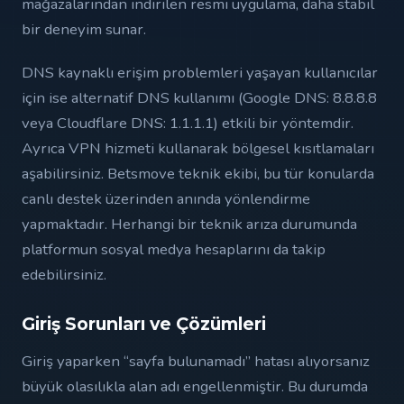
mağazalarından indirilen resmi uygulama, daha stabil
bir deneyim sunar.
DNS kaynaklı erişim problemleri yaşayan kullanıcılar
için ise alternatif DNS kullanımı (Google DNS: 8.8.8.8
veya Cloudflare DNS: 1.1.1.1) etkili bir yöntemdir.
Ayrıca VPN hizmeti kullanarak bölgesel kısıtlamaları
aşabilirsiniz. Betsmove teknik ekibi, bu tür konularda
canlı destek üzerinden anında yönlendirme
yapmaktadır. Herhangi bir teknik arıza durumunda
platformun sosyal medya hesaplarını da takip
edebilirsiniz.
Giriş Sorunları ve Çözümleri
Giriş yaparken “sayfa bulunamadı” hatası alıyorsanız
büyük olasılıkla alan adı engellenmiştir. Bu durumda