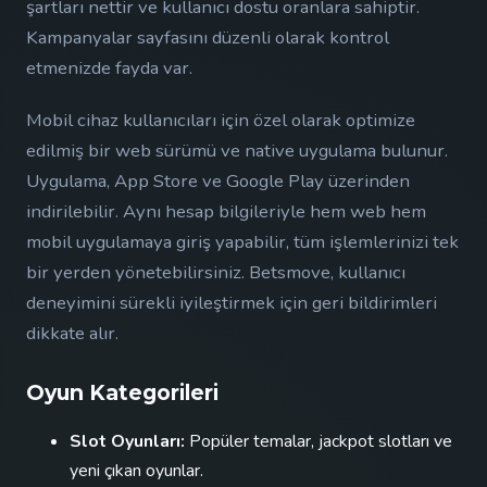
şartları nettir ve kullanıcı dostu oranlara sahiptir.
Kampanyalar sayfasını düzenli olarak kontrol
etmenizde fayda var.
Mobil cihaz kullanıcıları için özel olarak optimize
edilmiş bir web sürümü ve native uygulama bulunur.
Uygulama, App Store ve Google Play üzerinden
indirilebilir. Aynı hesap bilgileriyle hem web hem
mobil uygulamaya giriş yapabilir, tüm işlemlerinizi tek
bir yerden yönetebilirsiniz. Betsmove, kullanıcı
deneyimini sürekli iyileştirmek için geri bildirimleri
dikkate alır.
Oyun Kategorileri
Slot Oyunları:
Popüler temalar, jackpot slotları ve
yeni çıkan oyunlar.