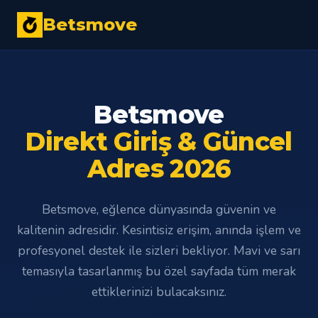
Betsmove
Betsmove
Direkt Giriş & Güncel
Adres 2026
Betsmove, eğlence dünyasında güvenin ve
kalitenin adresidir. Kesintisiz erişim, anında işlem ve
profesyonel destek ile sizleri bekliyor. Mavi ve sarı
temasıyla tasarlanmış bu özel sayfada tüm merak
ettiklerinizi bulacaksınız.