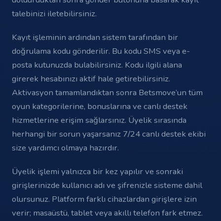
talebinizi iletebilirsiniz.
Kayıt işleminin ardından sistem tarafından bir
doğrulama kodu gönderilir. Bu kodu SMS veya e-
posta kutunuzda bulabilirsiniz. Kodu ilgili alana
girerek hesabınızı aktif hale getirebilirsiniz.
Aktivasyon tamamlandıktan sonra Betsmove’un tüm
oyun kategorilerine, bonuslarına ve canlı destek
hizmetlerine erişim sağlarsınız. Üyelik sırasında
herhangi bir sorun yaşarsanız 7/24 canlı destek ekibi
size yardımcı olmaya hazırdır.
Üyelik işlemi yalnızca bir kez yapılır ve sonraki
girişlerinizde kullanıcı adı ve şifrenizle sisteme dahil
olursunuz. Platform farklı cihazlardan girişlere izin
verir; masaüstü, tablet veya akıllı telefon fark etmez.