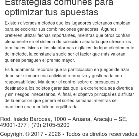
Estrategias comunes para
optimizar tus apuestas
Existen diversos métodos que los jugadores veteranos emplean
para seleccionar sus combinaciones ganadoras. Algunos
prefieren utilizar fechas importantes, mientras que otros confían
plenamente en el sistema de selección aleatoria que ofrecen los
terminales físicos o las plataformas digitales. Independientemente
del método, la constancia suele ser el factor que más valoran
quienes persiguen el premio mayor.
Es fundamental recordar que la participación en juegos de azar
debe ser siempre una actividad recreativa y gestionada con
responsabilidad. Mantener el control sobre el presupuesto
destinado a los boletos garantiza que la experiencia sea divertida
y sin riesgos innecesarios. Al final, el objetivo principal es disfrutar
de la emoción que genera el sorteo semanal mientras se
mantiene una mentalidad equilibrada.
Rod. Inácio Barbosa, 1000 – Aruana, Aracaju – SE,
49001-377 | (79) 2105-5200
Copyright © 2017 - 2026 - Todos os direitos reservados.