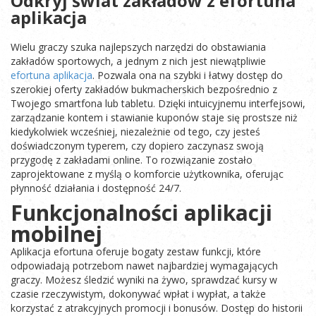
Odkryj świat zakładów z efortuna
aplikacja
Wielu graczy szuka najlepszych narzędzi do obstawiania
zakładów sportowych, a jednym z nich jest niewątpliwie
efortuna aplikacja
. Pozwala ona na szybki i łatwy dostęp do
szerokiej oferty zakładów bukmacherskich bezpośrednio z
Twojego smartfona lub tabletu. Dzięki intuicyjnemu interfejsowi,
zarządzanie kontem i stawianie kuponów staje się prostsze niż
kiedykolwiek wcześniej, niezależnie od tego, czy jesteś
doświadczonym typerem, czy dopiero zaczynasz swoją
przygodę z zakładami online. To rozwiązanie zostało
zaprojektowane z myślą o komforcie użytkownika, oferując
płynność działania i dostępność 24/7.
Funkcjonalności aplikacji
mobilnej
Aplikacja efortuna oferuje bogaty zestaw funkcji, które
odpowiadają potrzebom nawet najbardziej wymagających
graczy. Możesz śledzić wyniki na żywo, sprawdzać kursy w
czasie rzeczywistym, dokonywać wpłat i wypłat, a także
korzystać z atrakcyjnych promocji i bonusów. Dostęp do historii