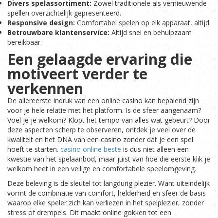
Divers spelassortiment:
Zowel traditionele als vernieuwende
spellen overzichtelijk gepresenteerd.
Responsive design:
Comfortabel spelen op elk apparaat, altijd.
Betrouwbare klantenservice:
Altijd snel en behulpzaam
bereikbaar.
Een gelaagde ervaring die
motiveert verder te
verkennen
De allereerste indruk van een online casino kan bepalend zijn
voor je hele relatie met het platform. Is de sfeer aangenaam?
Voel je je welkom? Klopt het tempo van alles wat gebeurt? Door
deze aspecten scherp te observeren, ontdek je veel over de
kwaliteit en het DNA van een casino zonder dat je een spel
hoeft te starten.
casino online beste
is dus niet alleen een
kwestie van het spelaanbod, maar juist van hoe die eerste klik je
welkom heet in een veilige en comfortabele speelomgeving.
Deze beleving is de sleutel tot langdurig plezier. Want uiteindelijk
vormt de combinatie van comfort, helderheid en sfeer de basis
waarop elke speler zich kan verliezen in het spelplezier, zonder
stress of drempels. Dit maakt online gokken tot een