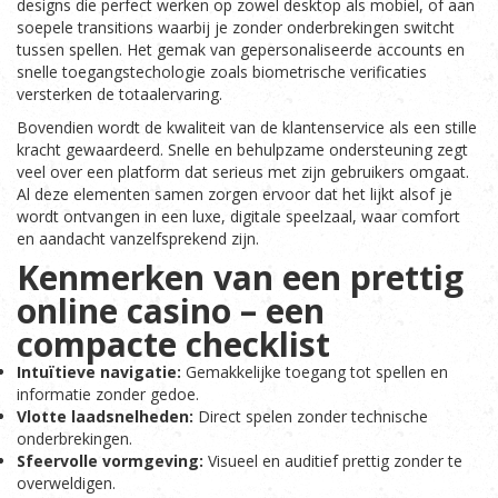
designs die perfect werken op zowel desktop als mobiel, of aan
soepele transitions waarbij je zonder onderbrekingen switcht
tussen spellen. Het gemak van gepersonaliseerde accounts en
snelle toegangstechologie zoals biometrische verificaties
versterken de totaalervaring.
Bovendien wordt de kwaliteit van de klantenservice als een stille
kracht gewaardeerd. Snelle en behulpzame ondersteuning zegt
veel over een platform dat serieus met zijn gebruikers omgaat.
Al deze elementen samen zorgen ervoor dat het lijkt alsof je
wordt ontvangen in een luxe, digitale speelzaal, waar comfort
en aandacht vanzelfsprekend zijn.
Kenmerken van een prettig
online casino – een
compacte checklist
Intuïtieve navigatie:
Gemakkelijke toegang tot spellen en
informatie zonder gedoe.
Vlotte laadsnelheden:
Direct spelen zonder technische
onderbrekingen.
Sfeervolle vormgeving:
Visueel en auditief prettig zonder te
overweldigen.