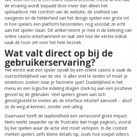
de ervaring wordt bepaald door meer dan alleen het
spelaanbod. Het comfort van de website, de snelheid van
navigeren en de helderheid van het design spelen een grote rol
in hoe spelers een platform beoordelen, nog voordat ze echt
aan het spelen slaan. Dit artikel neemt je mee in de beleving van
online casino-entertainment en laat zien hoe die eerste indruk
vaak de toon zet voor het hele bezoek.
Wat valt direct op bij de
gebruikerservaring?
Het eerste wat een speler opvalt bij een online casino is vaak de
overzichtelijkheid van de site. Is alles snel te vinden of moet je
eindeloos zoeken naar je favoriete spel? Duidelijkheid in het
menu en een logische indeling dragen sterk bij aan een positieve
gevoel bij de gebruiker. Veel spelers geven aan zich
gerustgesteld te voelen als de interface intuïtief aanvoelt – alsof
ze de weg al kennen, zonder veel uitleg.
Daarnaast heeft de laadsnelheid een verrassend grote impact.
Niets werkt zwaarder op de frustratie dan trage pagina’s, vooral
bij live spellen waar de actie vlot moet verlopen. In die context
merken spelers zelfs kleine details op, zoals hoe soepel video’s