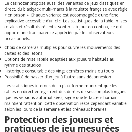
Le casinozer propose aussi des variantes de jeux classiques en
direct, du blackjack multi-mains à la roulette française avec règle
« en prison ». Chaque variante est accompagnée d’une fiche
explicative accessible d’un clic. Les statistiques de la table, mises
totales et résultats récents, sont mis à jour en continu, ce qui
apporte une transparence appréciée par les observateurs
occasionnels.
Choix de caméras multiples pour suivre les mouvements des
cartes et des jetons
Options de mise rapide adaptées aux joueurs habitués au
rythme des studios
Historique consultable des vingt dernières mains ou tours
Possibilité de passer d’un jeu à l’autre sans déconnexion
Les statistiques internes de la plateforme montrent que les
tables en direct enregistrent des durées de session plus longues
que les versions automatisées, signe que le facteur humain
maintient l’attention. Cette observation reste cependant variable
selon les jours de la semaine et les créneaux horaires.
Protection des joueurs et
pratiques de jeu mesurées