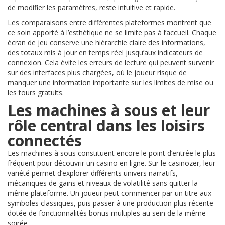
de modifier les paramètres, reste intuitive et rapide.
Les comparaisons entre différentes plateformes montrent que
ce soin apporté à l’esthétique ne se limite pas à l’accueil. Chaque
écran de jeu conserve une hiérarchie claire des informations,
des totaux mis à jour en temps réel jusqu’aux indicateurs de
connexion. Cela évite les erreurs de lecture qui peuvent survenir
sur des interfaces plus chargées, où le joueur risque de
manquer une information importante sur les limites de mise ou
les tours gratuits.
Les machines à sous et leur
rôle central dans les loisirs
connectés
Les machines à sous constituent encore le point d’entrée le plus
fréquent pour découvrir un casino en ligne. Sur le casinozer, leur
variété permet d’explorer différents univers narratifs,
mécaniques de gains et niveaux de volatilité sans quitter la
même plateforme. Un joueur peut commencer par un titre aux
symboles classiques, puis passer à une production plus récente
dotée de fonctionnalités bonus multiples au sein de la même
soirée.