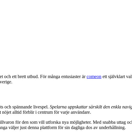
et och ett brett utbud. För många entusiaster är
comeon
ett självklart va
verige.
ts och spännande livespel.
Spelarna uppskattar särskilt den enkla navi
 nöjet alltid förblir i centrum för varje användare.
illvaron för den som vill utforska nya möjligheter. Med snabba uttag och e
 många väljer just denna plattform för sin dagliga dos av underhållning.