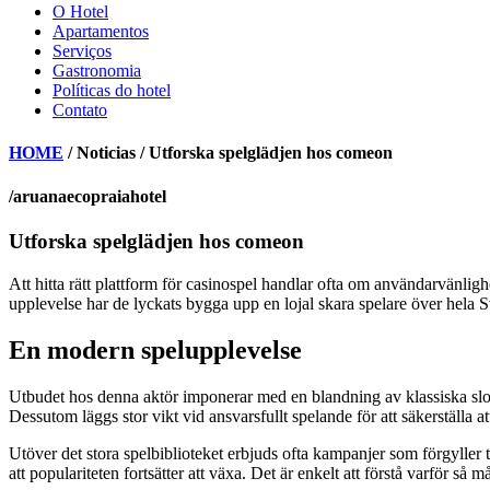
O Hotel
Apartamentos
Serviços
Gastronomia
Políticas do hotel
Contato
HOME
/ Noticias / Utforska spelglädjen hos comeon
/aruanaecopraiahotel
Utforska spelglädjen hos comeon
Att hitta rätt plattform för casinospel handlar ofta om användarvänligh
upplevelse har de lyckats bygga upp en lojal skara spelare över hela S
En modern spelupplevelse
Utbudet hos denna aktör imponerar med en blandning av klassiska slo
Dessutom läggs stor vikt vid ansvarsfullt spelande för att säkerställa att
Utöver det stora spelbiblioteket erbjuds ofta kampanjer som förgyller t
att populariteten fortsätter att växa. Det är enkelt att förstå varför så