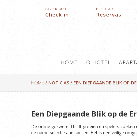
FAZER MEU
EFETUAR
Check-in
Reservas
HOME
O HOTEL
APAR
HOME
/ NOTICIAS / EEN DIEPGAANDE BLIK OP D
Een Diepgaande Blik op de E
De online gokwereld blijft groeien en spelers zoeke
de ruime selectie aan spellen. Het is een veilige omge