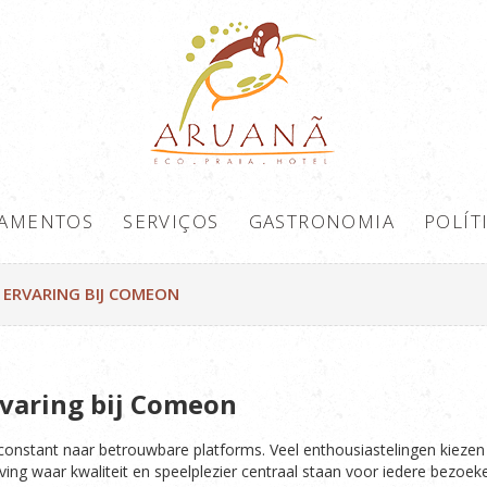
TAMENTOS
SERVIÇOS
GASTRONOMIA
POLÍT
E ERVARING BIJ COMEON
rvaring bij Comeon
n constant naar betrouwbare platforms. Veel enthousiastelingen kiez
ving waar kwaliteit en speelplezier centraal staan voor iedere bezoeke