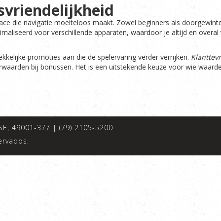
vriendelijkheid
terface die navigatie moeiteloos maakt. Zowel beginners als doorgewint
timaliseerd voor verschillende apparaten, waardoor je altijd en overal 
kkelijke promoties aan die de spelervaring verder verrijken.
Klanttev
orwaarden bij bonussen. Het is een uitstekende keuze voor wie waar
SE, 49001-377 | (79) 2105-5200
ervados.