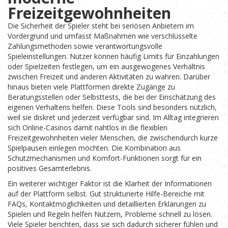
Freizeitgewohnheiten
Die Sicherheit der Spieler steht bei seriösen Anbietern im
Vordergrund und umfasst Maßnahmen wie verschlüsselte
Zahlungsmethoden sowie verantwortungsvolle
Spieleinstellungen. Nutzer können häufig Limits für Einzahlungen
oder Spielzeiten festlegen, um ein ausgewogenes Verhältnis
zwischen Freizeit und anderen Aktivitäten zu wahren. Darüber
hinaus bieten viele Plattformen direkte Zugänge zu
Beratungsstellen oder Selbsttests, die bei der Einschätzung des
eigenen Verhaltens helfen. Diese Tools sind besonders nützlich,
weil sie diskret und jederzeit verfügbar sind. Im Alltag integrieren
sich Online-Casinos damit nahtlos in die flexiblen
Freizeitgewohnheiten vieler Menschen, die zwischendurch kurze
Spielpausen einlegen möchten. Die Kombination aus
Schutzmechanismen und Komfort-Funktionen sorgt für ein
positives Gesamterlebnis.
Ein weiterer wichtiger Faktor ist die Klarheit der Informationen
auf der Plattform selbst. Gut strukturierte Hilfe-Bereiche mit
FAQs, Kontaktmöglichkeiten und detaillierten Erklärungen zu
Spielen und Regeln helfen Nutzern, Probleme schnell zu lösen.
Viele Spieler berichten, dass sie sich dadurch sicherer fühlen und