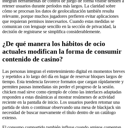
integran herramientas de control de juego de forma visible tienden a
retener usuarios durante períodos más largos. La claridad sobre
cómo se procesan los datos de geolocalización también resulta
relevante, porque muchos jugadores prefieren evitar aplicaciones
que requieran permisos innecesarios. Cuando estas medidas se
comunican con lenguaje sencillo en la sección de privacidad, la
decisión de registrarse se simplifica considerablemente.
¿De qué manera los hábitos de ocio
actuales modifican la forma de consumir
contenido de casino?
Las personas integran el entretenimiento digital en momentos breves
y repetidos a lo largo del día en lugar de reservar bloques largos de
tiempo. Esta tendencia favorece formatos que cargan rápidamente y
permiten pausas inmediatas sin perder el progreso de la sesión.
chicken road sirve como ejemplo de cómo las interfaces adaptadas
responden a estas dinámicas al mostrar resúmenes de actividad
reciente en la pantalla de inicio. Los usuarios pueden retomar una
partida de slots o continuar observando una mesa de blackjack sin
necesidad de buscar nuevamente el título dentro de un catálogo
extenso.
El consumo compartido también influye cuando amigos comentan