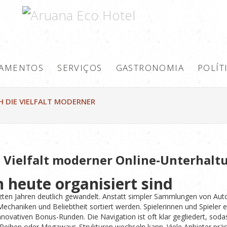
TAMENTOS
SERVIÇOS
GASTRONOMIA
POLÍT
H DIE VIELFALT MODERNER
e Vielfalt moderner Online-Unterhalt
n heute organisiert sind
 letzten Jahren deutlich gewandelt. Anstatt simpler Sammlungen von A
haniken und Beliebtheit sortiert werden. Spielerinnen und Spieler e
ovativen Bonus-Runden. Die Navigation ist oft klar gegliedert, soda
ihen oder Megaways-Strukturen wechseln kann. Viele Anbieter präse