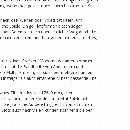
erung, wenn man gezielt nach einem bestimmten Stil
nach RTP-Werten oder Volatilität filtern, um
liche Spiele. Einige Plattformen bieten sogar
hen. So entsteht ein übersichtlicher Weg durch die
urch die verschiedenen Kategorien und erleichtert es,
und attraktiven Grafiken. Moderne Varianten kommen
ch reicht die Bandbreite von Abenteuern und
wie Multiplikatoren, die sich über mehrere Runden
Einsteiger als auch erfahrene Nutzer passende Titel
aways-Titel mit bis zu 117649 möglichen
ich stapeln, andere Male durch Mini-Spiele mit
ie grafische Aufbereitung reicht von schlichten
s Slots auch nach vielen Runden spannend bleiben