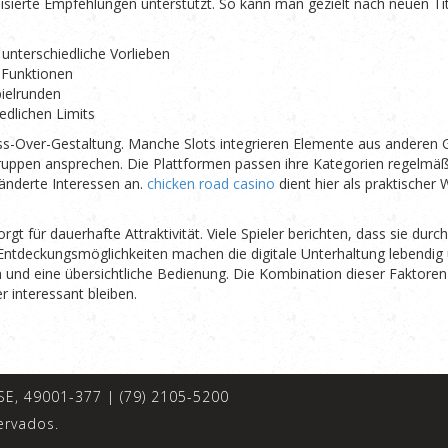
sierte Empfehlungen unterstützt. So kann man gezielt nach neuen Tit
unterschiedliche Vorlieben
-Funktionen
pielrunden
iedlichen Limits
-Over-Gestaltung. Manche Slots integrieren Elemente aus anderen Ge
ruppen ansprechen. Die Plattformen passen ihre Kategorien regelmäßi
ränderte Interessen an.
chicken road casino
dient hier als praktischer 
 für dauerhafte Attraktivität. Viele Spieler berichten, dass sie durc
 Entdeckungsmöglichkeiten machen die digitale Unterhaltung lebendig un
en und eine übersichtliche Bedienung. Die Kombination dieser Faktore
 interessant bleiben.
SE, 49001-377 | (79) 2105-5200
ervados.