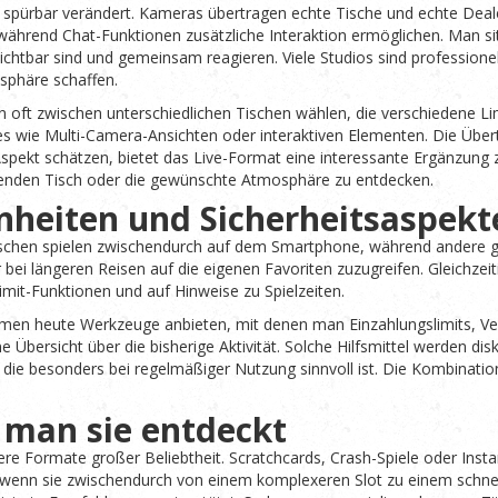
spürbar verändert. Kameras übertragen echte Tische und echte Dealer
 während Chat-Funktionen zusätzliche Interaktion ermöglichen. Man sit
ichtbar sind und gemeinsam reagieren. Viele Studios sind professione
sphäre schaffen.
oft zwischen unterschiedlichen Tischen wählen, die verschiedene Lim
es wie Multi-Camera-Ansichten oder interaktiven Elementen. Die Übert
Aspekt schätzen, bietet das Live-Format eine interessante Ergänzung zu
ssenden Tisch oder die gewünschte Atmosphäre zu entdecken.
eiten und Sicherheitsaspekt
chen spielen zwischendurch auf dem Smartphone, während andere gezie
 bei längeren Reisen auf die eigenen Favoriten zuzugreifen. Gleichzei
Limit-Funktionen und auf Hinweise zu Spielzeiten.
rmen heute Werkzeuge anbieten, mit denen man Einzahlungslimits, Verl
e Übersicht über die bisherige Aktivität. Solche Hilfsmittel werden dis
 die besonders bei regelmäßiger Nutzung sinnvoll ist. Die Kombination
e man sie entdeckt
re Formate großer Beliebtheit. Scratchcards, Crash-Spiele oder Insta
 wenn sie zwischendurch von einem komplexeren Slot zu einem schnell