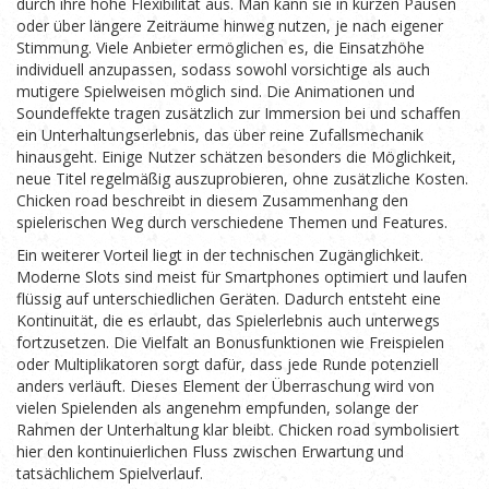
durch ihre hohe Flexibilität aus. Man kann sie in kurzen Pausen
oder über längere Zeiträume hinweg nutzen, je nach eigener
Stimmung. Viele Anbieter ermöglichen es, die Einsatzhöhe
individuell anzupassen, sodass sowohl vorsichtige als auch
mutigere Spielweisen möglich sind. Die Animationen und
Soundeffekte tragen zusätzlich zur Immersion bei und schaffen
ein Unterhaltungserlebnis, das über reine Zufallsmechanik
hinausgeht. Einige Nutzer schätzen besonders die Möglichkeit,
neue Titel regelmäßig auszuprobieren, ohne zusätzliche Kosten.
Chicken road beschreibt in diesem Zusammenhang den
spielerischen Weg durch verschiedene Themen und Features.
Ein weiterer Vorteil liegt in der technischen Zugänglichkeit.
Moderne Slots sind meist für Smartphones optimiert und laufen
flüssig auf unterschiedlichen Geräten. Dadurch entsteht eine
Kontinuität, die es erlaubt, das Spielerlebnis auch unterwegs
fortzusetzen. Die Vielfalt an Bonusfunktionen wie Freispielen
oder Multiplikatoren sorgt dafür, dass jede Runde potenziell
anders verläuft. Dieses Element der Überraschung wird von
vielen Spielenden als angenehm empfunden, solange der
Rahmen der Unterhaltung klar bleibt. Chicken road symbolisiert
hier den kontinuierlichen Fluss zwischen Erwartung und
tatsächlichem Spielverlauf.