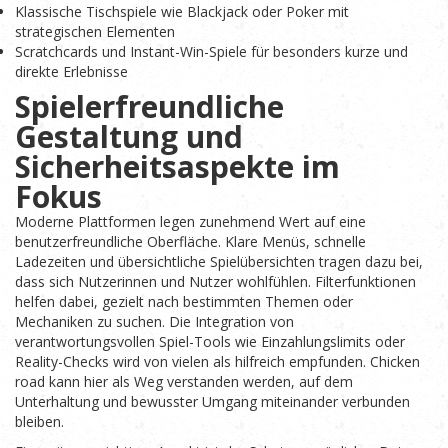
Klassische Tischspiele wie Blackjack oder Poker mit
strategischen Elementen
Scratchcards und Instant-Win-Spiele für besonders kurze und
direkte Erlebnisse
Spielerfreundliche
Gestaltung und
Sicherheitsaspekte im
Fokus
Moderne Plattformen legen zunehmend Wert auf eine
benutzerfreundliche Oberfläche. Klare Menüs, schnelle
Ladezeiten und übersichtliche Spielübersichten tragen dazu bei,
dass sich Nutzerinnen und Nutzer wohlfühlen. Filterfunktionen
helfen dabei, gezielt nach bestimmten Themen oder
Mechaniken zu suchen. Die Integration von
verantwortungsvollen Spiel-Tools wie Einzahlungslimits oder
Reality-Checks wird von vielen als hilfreich empfunden. Chicken
road kann hier als Weg verstanden werden, auf dem
Unterhaltung und bewusster Umgang miteinander verbunden
bleiben.