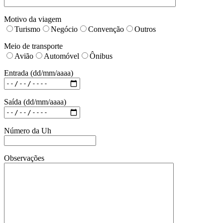
Motivo da viagem
Turismo
Negócio
Convenção
Outros
Meio de transporte
Avião
Automóvel
Ônibus
Entrada (dd/mm/aaaa)
Saída (dd/mm/aaaa)
Número da Uh
Observações