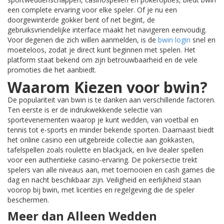
een complete ervaring voor elke speler. Of je nu een
doorgewinterde gokker bent of net begint, de
gebruiksvriendelijke interface maakt het navigeren eenvoudig.
Voor degenen die zich willen aanmelden, is de
bwin login
snel en
moeiteloos, zodat je direct kunt beginnen met spelen. Het
platform staat bekend om zijn betrouwbaarheid en de vele
promoties die het aanbiedt.
Waarom Kiezen voor bwin?
De populariteit van bwin is te danken aan verschillende factoren.
Ten eerste is er de indrukwekkende selectie van
sportevenementen waarop je kunt wedden, van voetbal en
tennis tot e-sports en minder bekende sporten. Daarnaast biedt
het online casino een uitgebreide collectie aan gokkasten,
tafelspellen zoals roulette en blackjack, en live dealer spellen
voor een authentieke casino-ervaring. De pokersectie trekt
spelers van alle niveaus aan, met toernooien en cash games die
dag en nacht beschikbaar zijn. Veiligheid en eerlijkheid staan
voorop bij bwin, met licenties en regelgeving die de speler
beschermen.
Meer dan Alleen Wedden