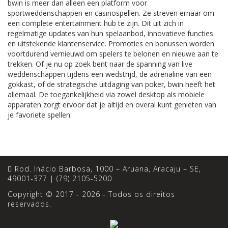
bwin is meer dan alleen een platform voor
sportweddenschappen en casinospellen. Ze streven ernaar om
een complete entertainment hub te zijn. Dit uit zich in
regelmatige updates van hun spelaanbod, innovatieve functies
en uitstekende klantenservice. Promoties en bonussen worden
voortdurend vernieuwd om spelers te belonen en nieuwe aan te
trekken. Of je nu op zoek bent naar de spanning van live
weddenschappen tijdens een wedstrijd, de adrenaline van een
gokkast, of de strategische uitdaging van poker, bwin heeft het
allemaal. De toegankelijkheid via zowel desktop als mobiele
apparaten zorgt ervoor dat je altijd en overal kunt genieten van
je favoriete spellen.
Rod. Inácio Barbosa, 1000 – Aruana, Aracaju – SE,
49001-377 | (79) 2105-5200
Copyright © 2017 - 2026 - Todos os direitos
reservados.