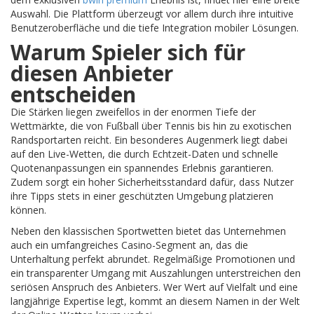
Auswahl. Die Plattform überzeugt vor allem durch ihre intuitive
Benutzeroberfläche und die tiefe Integration mobiler Lösungen.
Warum Spieler sich für
diesen Anbieter
entscheiden
Die Stärken liegen zweifellos in der enormen Tiefe der
Wettmärkte, die von Fußball über Tennis bis hin zu exotischen
Randsportarten reicht. Ein besonderes Augenmerk liegt dabei
auf den Live-Wetten, die durch Echtzeit-Daten und schnelle
Quotenanpassungen ein spannendes Erlebnis garantieren.
Zudem sorgt ein hoher Sicherheitsstandard dafür, dass Nutzer
ihre Tipps stets in einer geschützten Umgebung platzieren
können.
Neben den klassischen Sportwetten bietet das Unternehmen
auch ein umfangreiches Casino-Segment an, das die
Unterhaltung perfekt abrundet. Regelmäßige Promotionen und
ein transparenter Umgang mit Auszahlungen unterstreichen den
seriösen Anspruch des Anbieters. Wer Wert auf Vielfalt und eine
langjährige Expertise legt, kommt an diesem Namen in der Welt