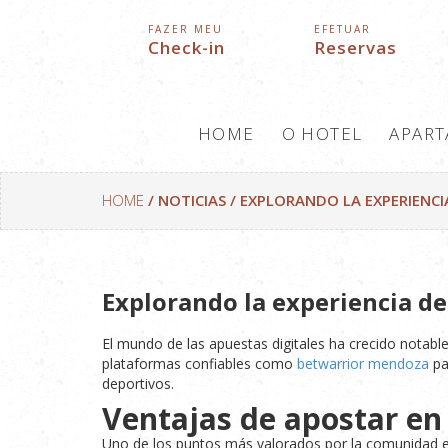
FAZER MEU
EFETUAR
Check-in
Reservas
HOME
O HOTEL
APAR
HOME
/ NOTICIAS / EXPLORANDO LA EXPERIENC
Explorando la experiencia de
El mundo de las apuestas digitales ha crecido notab
plataformas confiables como
betwarrior mendoza
pa
deportivos.
Ventajas de apostar en
Uno de los puntos más valorados por la comunidad es 