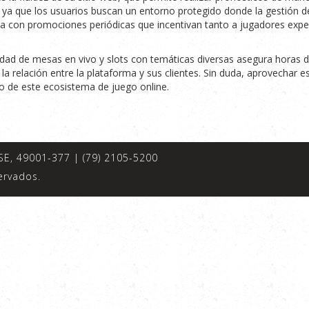
 ya que los usuarios buscan un entorno protegido donde la gestión de
ta con promociones periódicas que incentivan tanto a jugadores ex
iedad de mesas en vivo y slots con temáticas diversas asegura horas 
la relación entre la plataforma y sus clientes. Sin duda, aprovechar e
ro de este ecosistema de juego online.
SE, 49001-377 | (79) 2105-5200
ervados.