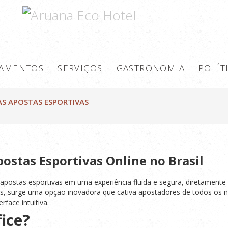
TAMENTOS
SERVIÇOS
GASTRONOMIA
POLÍT
NAS APOSTAS ESPORTIVAS
postas Esportivas Online no Brasil
postas esportivas em uma experiência fluida e segura, diretamente 
is, surge uma opção inovadora que cativa apostadores de todos os n
face intuitiva.
ice?