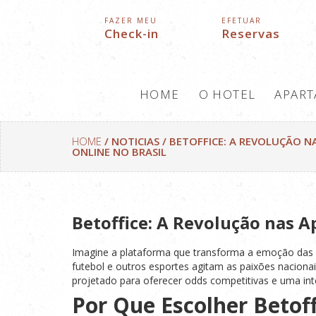
FAZER MEU
EFETUAR
Check-in
Reservas
HOME
O HOTEL
APAR
HOME
/ NOTICIAS / BETOFFICE: A REVOLUÇÃO 
ONLINE NO BRASIL
Betoffice: A Revolução nas A
Imagine a plataforma que transforma a emoção das a
futebol e outros esportes agitam as paixões naciona
projetado para oferecer odds competitivas e uma inter
Por Que Escolher Betoff