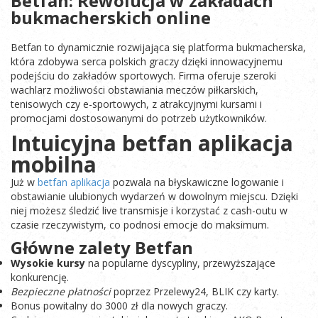
Betfan: Rewolucja w zakładach
bukmacherskich online
Betfan to dynamicznie rozwijająca się platforma bukmacherska,
która zdobywa serca polskich graczy dzięki innowacyjnemu
podejściu do zakładów sportowych. Firma oferuje szeroki
wachlarz możliwości obstawiania meczów piłkarskich,
tenisowych czy e-sportowych, z atrakcyjnymi kursami i
promocjami dostosowanymi do potrzeb użytkowników.
Intuicyjna betfan aplikacja
mobilna
Już w
betfan aplikacja
pozwala na błyskawiczne logowanie i
obstawianie ulubionych wydarzeń w dowolnym miejscu. Dzięki
niej możesz śledzić live transmisje i korzystać z cash-outu w
czasie rzeczywistym, co podnosi emocje do maksimum.
Główne zalety Betfan
Wysokie kursy
na popularne dyscypliny, przewyższające
konkurencję.
Bezpieczne płatności
poprzez Przelewy24, BLIK czy karty.
Bonus powitalny do 3000 zł dla nowych graczy.