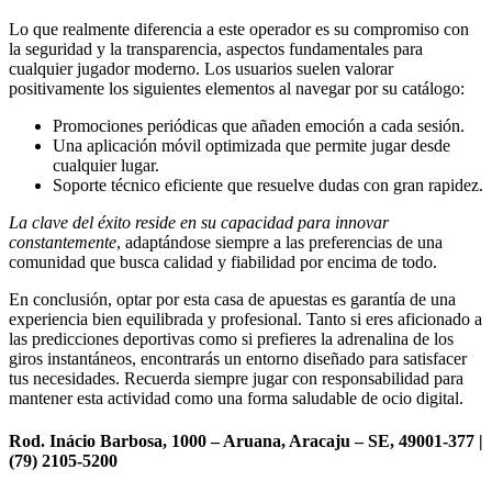
Lo que realmente diferencia a este operador es su compromiso con
la seguridad y la transparencia, aspectos fundamentales para
cualquier jugador moderno. Los usuarios suelen valorar
positivamente los siguientes elementos al navegar por su catálogo:
Promociones periódicas que añaden emoción a cada sesión.
Una aplicación móvil optimizada que permite jugar desde
cualquier lugar.
Soporte técnico eficiente que resuelve dudas con gran rapidez.
La clave del éxito reside en su capacidad para innovar
constantemente
, adaptándose siempre a las preferencias de una
comunidad que busca calidad y fiabilidad por encima de todo.
En conclusión, optar por esta casa de apuestas es garantía de una
experiencia bien equilibrada y profesional. Tanto si eres aficionado a
las predicciones deportivas como si prefieres la adrenalina de los
giros instantáneos, encontrarás un entorno diseñado para satisfacer
tus necesidades. Recuerda siempre jugar con responsabilidad para
mantener esta actividad como una forma saludable de ocio digital.
Rod. Inácio Barbosa, 1000 – Aruana, Aracaju – SE, 49001-377 |
(79) 2105-5200