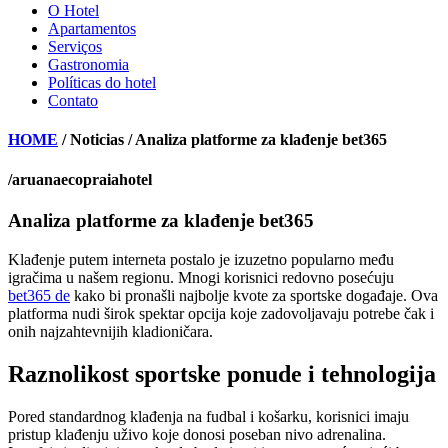
O Hotel
Apartamentos
Serviços
Gastronomia
Políticas do hotel
Contato
HOME
/ Noticias / Analiza platforme za klađenje bet365
/aruanaecopraiahotel
Analiza platforme za klađenje bet365
Klađenje putem interneta postalo je izuzetno popularno među
igračima u našem regionu. Mnogi korisnici redovno posećuju
bet365 de
kako bi pronašli najbolje kvote za sportske događaje. Ova
platforma nudi širok spektar opcija koje zadovoljavaju potrebe čak i
onih najzahtevnijih kladioničara.
Raznolikost sportske ponude i tehnologija
Pored standardnog klađenja na fudbal i košarku, korisnici imaju
pristup klađenju uživo koje donosi poseban nivo adrenalina.