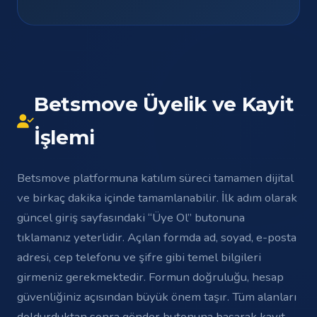
Betsmove Üyelik ve Kayit
İşlemi
Betsmove platformuna katılım süreci tamamen dijital
ve birkaç dakika içinde tamamlanabilir. İlk adım olarak
güncel giriş sayfasındaki “Üye Ol” butonuna
tıklamanız yeterlidir. Açılan formda ad, soyad, e-posta
adresi, cep telefonu ve şifre gibi temel bilgileri
girmeniz gerekmektedir. Formun doğruluğu, hesap
güvenliğiniz açısından büyük önem taşır. Tüm alanları
doldurduktan sonra gönder butonuna basarak kayıt