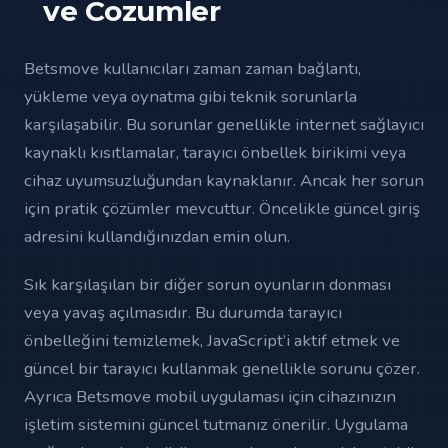
ve Cozumler
Betsmove kullanıcıları zaman zaman bağlantı,
yükleme veya oynatma gibi teknik sorunlarla
karşılaşabilir. Bu sorunlar genellikle internet sağlayıcı
kaynaklı kısıtlamalar, tarayıcı önbellek birikimi veya
cihaz uyumsuzluğundan kaynaklanır. Ancak her sorun
için pratik çözümler mevcuttur. Öncelikle güncel giriş
adresini kullandığınızdan emin olun.
Sık karşılaşılan bir diğer sorun oyunların donması
veya yavaş açılmasıdır. Bu durumda tarayıcı
önbelleğini temizlemek, JavaScript’i aktif etmek ve
güncel bir tarayıcı kullanmak genellikle sorunu çözer.
Ayrıca Betsmove mobil uygulaması için cihazınızın
işletim sistemini güncel tutmanız önerilir. Uygulama