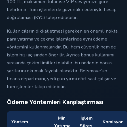
100 TL, maksimum tutar ise VIP seviyenize göre
belirlenir. Tüm işlemlerde güvenlik nedeniyle hesap
doğrulaması (KYC) talep edilebilir.
Kullanıcıların dikkat etmesi gereken en önemli nokta,
para yatırma ve çekme işlemlerinde aynı ödeme
yöntemini kullanmalarıdır. Bu, hem güvenlik hem de
işlem hızı açısından önerilir. Ayrıca bonus kullanımı
sırasında çekim limitleri olabilir; bu nedenle bonus
şartlarını okumak faydalı olacaktır. Betsmove’un
finans departmanı, yedi gün yirmi dört saat çalışır ve
tüm işlemler takip edilebilir.
Ödeme Yöntemleri Karşılaştırması
Min.
İşlem
Yöntem
Komisyon
Yatırma
Süresi