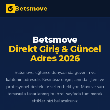
Betsmove
Betsmove
Direkt Giriş & Güncel
Adres 2026
Betsmove, eğlence dünyasında güvenin ve
kalitenin adresidir. Kesintisiz erişim, anında işlem ve
profesyonel destek ile sizleri bekliyor. Mavi ve sarı
temasıyla tasarlanmış bu özel sayfada tüm merak
ettiklerinizi bulacaksınız.