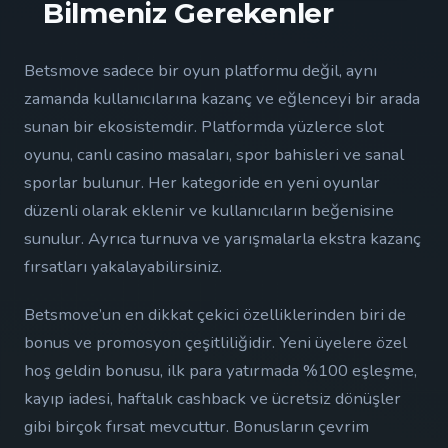
Bilmeniz Gerekenler
Betsmove sadece bir oyun platformu değil, aynı
zamanda kullanıcılarına kazanç ve eğlenceyi bir arada
sunan bir ekosistemdir. Platformda yüzlerce slot
oyunu, canlı casino masaları, spor bahisleri ve sanal
sporlar bulunur. Her kategoride en yeni oyunlar
düzenli olarak eklenir ve kullanıcıların beğenisine
sunulur. Ayrıca turnuva ve yarışmalarla ekstra kazanç
fırsatları yakalayabilirsiniz.
Betsmove’un en dikkat çekici özelliklerinden biri de
bonus ve promosyon çeşitliliğidir. Yeni üyelere özel
hoş geldin bonusu, ilk para yatırmada %100 eşleşme,
kayıp iadesi, haftalık cashback ve ücretsiz dönüşler
gibi birçok fırsat mevcuttur. Bonusların çevrim