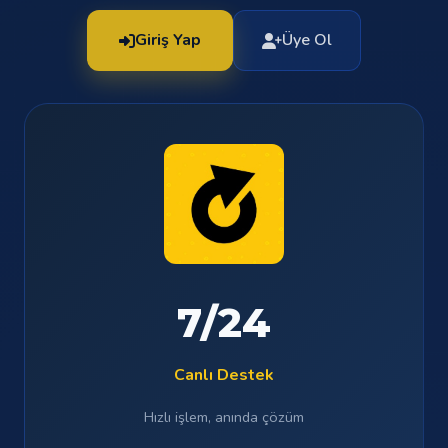
Giriş Yap
Üye Ol
7/24
Canlı Destek
Hızlı işlem, anında çözüm