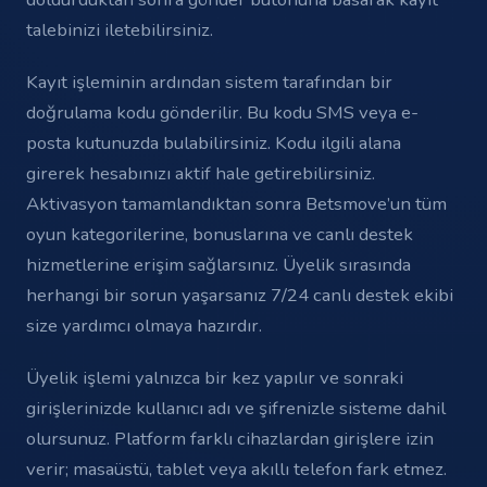
talebinizi iletebilirsiniz.
Kayıt işleminin ardından sistem tarafından bir
doğrulama kodu gönderilir. Bu kodu SMS veya e-
posta kutunuzda bulabilirsiniz. Kodu ilgili alana
girerek hesabınızı aktif hale getirebilirsiniz.
Aktivasyon tamamlandıktan sonra Betsmove’un tüm
oyun kategorilerine, bonuslarına ve canlı destek
hizmetlerine erişim sağlarsınız. Üyelik sırasında
herhangi bir sorun yaşarsanız 7/24 canlı destek ekibi
size yardımcı olmaya hazırdır.
Üyelik işlemi yalnızca bir kez yapılır ve sonraki
girişlerinizde kullanıcı adı ve şifrenizle sisteme dahil
olursunuz. Platform farklı cihazlardan girişlere izin
verir; masaüstü, tablet veya akıllı telefon fark etmez.