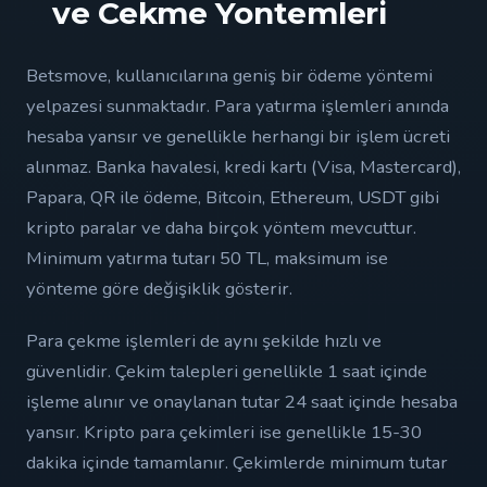
ve Cekme Yontemleri
Betsmove, kullanıcılarına geniş bir ödeme yöntemi
yelpazesi sunmaktadır. Para yatırma işlemleri anında
hesaba yansır ve genellikle herhangi bir işlem ücreti
alınmaz. Banka havalesi, kredi kartı (Visa, Mastercard),
Papara, QR ile ödeme, Bitcoin, Ethereum, USDT gibi
kripto paralar ve daha birçok yöntem mevcuttur.
Minimum yatırma tutarı 50 TL, maksimum ise
yönteme göre değişiklik gösterir.
Para çekme işlemleri de aynı şekilde hızlı ve
güvenlidir. Çekim talepleri genellikle 1 saat içinde
işleme alınır ve onaylanan tutar 24 saat içinde hesaba
yansır. Kripto para çekimleri ise genellikle 15-30
dakika içinde tamamlanır. Çekimlerde minimum tutar