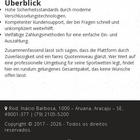
Überblick
Hohe Sicherheitsstandards durch moderne
Verschlüsselungstechnologien.
Kompetenter Kundensupport, der bei Fragen schnell und
unkompliziert weiterhilft.
Vielfältige Zahlungsmethoden für eine einfache Ein- und
Auszahlung.
Zusammenfassend lässt sich sagen, dass die Plattform durch
Zuverlässigkeit und ein faires Quotenniveau glänzt. Wer Wert auf
eine professionelle Umgebung für seine Sportwetten legt, findet
hier ein rundum gelungenes Gesamtpaket, das keine Wünsche
offen lässt.
Rod. Inácio Barbosa, 1000 – Aruana, Aracaju – SE,
49001-377 | (79) 2105-5200
Copyright © 2017 - 2026 - Todos os direitos
reservados.