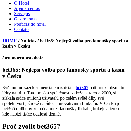
O Hotel
Apartamentos
Serviços
Gastronomia
Políticas do hotel
Contato
HOME
/ Noticias / bet365: Nejlepší volba pro fanoušky sportu a
kasin v Česku
/aruanaecopraiahotel
bet365: Nejlepší volba pro fanoušky sportu a kasin
v Česku
Svět online sázek se neustále rozrůstá a
bet365
patří mezi absolutní
lídry na trhu. Tato britská společnost, založená v roce 2000, si
získala srdce milionů uživatelů po celém světě díky své
spolehlivosti, široké nabídce a inovativním funkcím. V Česku je
bet365 oblíbený zejména mezi fanoušky fotbalu, hokeje a tenisu,
kde nabízí tisíce událostí denně.
Proč zvolit bet365?