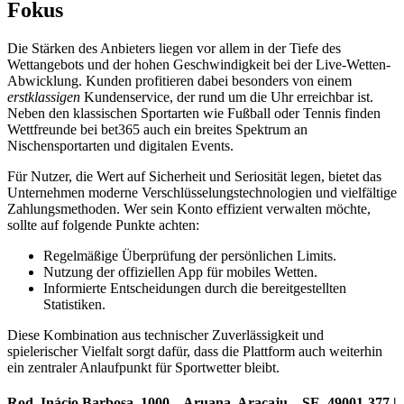
Fokus
Die Stärken des Anbieters liegen vor allem in der Tiefe des
Wettangebots und der hohen Geschwindigkeit bei der Live-Wetten-
Abwicklung. Kunden profitieren dabei besonders von einem
erstklassigen
Kundenservice, der rund um die Uhr erreichbar ist.
Neben den klassischen Sportarten wie Fußball oder Tennis finden
Wettfreunde bei bet365 auch ein breites Spektrum an
Nischensportarten und digitalen Events.
Für Nutzer, die Wert auf Sicherheit und Seriosität legen, bietet das
Unternehmen moderne Verschlüsselungstechnologien und vielfältige
Zahlungsmethoden. Wer sein Konto effizient verwalten möchte,
sollte auf folgende Punkte achten:
Regelmäßige Überprüfung der persönlichen Limits.
Nutzung der offiziellen App für mobiles Wetten.
Informierte Entscheidungen durch die bereitgestellten
Statistiken.
Diese Kombination aus technischer Zuverlässigkeit und
spielerischer Vielfalt sorgt dafür, dass die Plattform auch weiterhin
ein zentraler Anlaufpunkt für Sportwetter bleibt.
Rod. Inácio Barbosa, 1000 – Aruana, Aracaju – SE, 49001-377 |