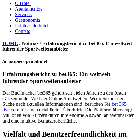
O Hotel
Apartamentos
Serviços
Gastronomia
Políticas do hotel
Contato
HOME
/ Noticias / Erfahrungsbericht zu bet365: Ein weltweit
führender Sportwettenanbieter
/aruanaecopraiahotel
Erfahrungsbericht zu bet365: Ein weltweit
führender Sportwettenanbieter
Der Buchmacher bet365 gehört seit vielen Jahren zu den festen
Größen in der Welt der Online-Sportwetten. Wenn Sie auf der
Suche nach aktuellen Informationen sind, besuchen Sie
bet-365-
live.com
für einen detaillierten Überblick. Die Plattform überzeugt
Millionen von Nutzern durch ihre enorme Auswahl an Wettmärkten
und eine intuitive Benutzeroberfläche.
Vielfalt und Benutzerfreundlichkeit im