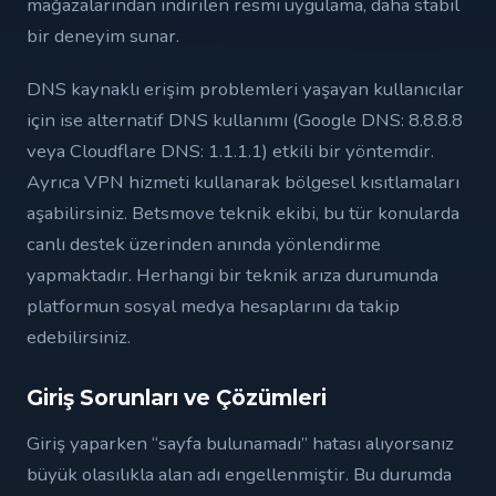
mağazalarından indirilen resmi uygulama, daha stabil
bir deneyim sunar.
DNS kaynaklı erişim problemleri yaşayan kullanıcılar
için ise alternatif DNS kullanımı (Google DNS: 8.8.8.8
veya Cloudflare DNS: 1.1.1.1) etkili bir yöntemdir.
Ayrıca VPN hizmeti kullanarak bölgesel kısıtlamaları
aşabilirsiniz. Betsmove teknik ekibi, bu tür konularda
canlı destek üzerinden anında yönlendirme
yapmaktadır. Herhangi bir teknik arıza durumunda
platformun sosyal medya hesaplarını da takip
edebilirsiniz.
Giriş Sorunları ve Çözümleri
Giriş yaparken “sayfa bulunamadı” hatası alıyorsanız
büyük olasılıkla alan adı engellenmiştir. Bu durumda