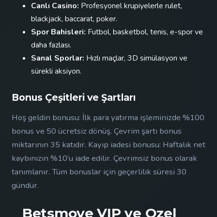
Canlı Casino:
Profesyonel krupiyelerle rulet,
blackjack, baccarat, poker.
Spor Bahisleri:
Futbol, basketbol, tenis, e-spor ve
daha fazlası.
Sanal Sporlar:
Hızlı maçlar, 3D simülasyon ve
sürekli aksiyon.
Bonus Çeşitleri ve Şartları
Hoş geldin bonusu: İlk para yatırma işleminizde %100
bonus ve 50 ücretsiz dönüş. Çevrim şartı bonus
miktarının 35 katıdır. Kayıp iadesi bonusu: Haftalık net
kaybınızın %10’u iade edilir. Çevrimsiz bonus olarak
tanımlanır. Tüm bonuslar için geçerlilik süresi 30
gündür.
Betsmove VIP ve Ozel