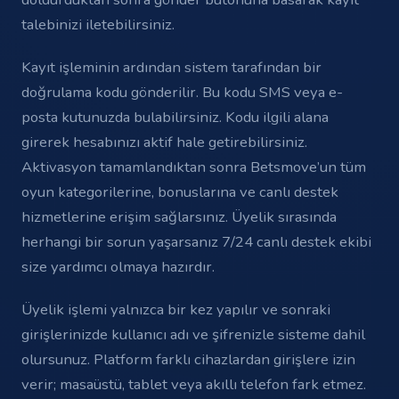
talebinizi iletebilirsiniz.
Kayıt işleminin ardından sistem tarafından bir
doğrulama kodu gönderilir. Bu kodu SMS veya e-
posta kutunuzda bulabilirsiniz. Kodu ilgili alana
girerek hesabınızı aktif hale getirebilirsiniz.
Aktivasyon tamamlandıktan sonra Betsmove’un tüm
oyun kategorilerine, bonuslarına ve canlı destek
hizmetlerine erişim sağlarsınız. Üyelik sırasında
herhangi bir sorun yaşarsanız 7/24 canlı destek ekibi
size yardımcı olmaya hazırdır.
Üyelik işlemi yalnızca bir kez yapılır ve sonraki
girişlerinizde kullanıcı adı ve şifrenizle sisteme dahil
olursunuz. Platform farklı cihazlardan girişlere izin
verir; masaüstü, tablet veya akıllı telefon fark etmez.