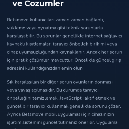
ve Cozumler
Betsmove kullanıcıları zaman zaman bağlantı,
yükleme veya oynatma gibi teknik sorunlarla
karşılaşabilir. Bu sorunlar genellikle internet sağlayıcı
kaynaklı kısıtlamalar, tarayıcı önbellek birikimi veya
cihaz uyumsuzluğundan kaynaklanır. Ancak her sorun
için pratik çözümler mevcuttur. Öncelikle güncel giriş
adresini kullandığınızdan emin olun.
Sık karşılaşılan bir diğer sorun oyunların donması
veya yavaş açılmasıdır. Bu durumda tarayıcı
önbelleğini temizlemek, JavaScript’i aktif etmek ve
güncel bir tarayıcı kullanmak genellikle sorunu çözer.
Ayrıca Betsmove mobil uygulaması için cihazınızın
işletim sistemini güncel tutmanız önerilir. Uygulama