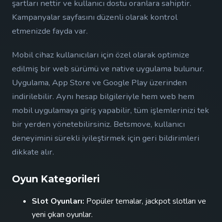
şartları nettir ve kullanıcı dostu oranlara sahiptir.
Kampanyalar sayfasını düzenli olarak kontrol
etmenizde fayda var.
Mobil cihaz kullanıcıları için özel olarak optimize
edilmiş bir web sürümü ve native uygulama bulunur.
Uygulama, App Store ve Google Play üzerinden
indirilebilir. Aynı hesap bilgileriyle hem web hem
mobil uygulamaya giriş yapabilir, tüm işlemlerinizi tek
bir yerden yönetebilirsiniz. Betsmove, kullanıcı
deneyimini sürekli iyileştirmek için geri bildirimleri
dikkate alır.
Oyun Kategorileri
Slot Oyunları:
Popüler temalar, jackpot slotları ve
yeni çıkan oyunlar.