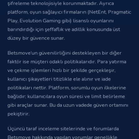
şifreleme teknolojisiyle korunmaktadır. Ayrıca
platform, oyun sağlayıcı firmaların (NetEnt, Pragmatic
Play, Evolution Gaming gibi) lisanslı oyunlarını
barındırdığı için şeffaflık ve adillik konusunda üst
düzey bir güvence sunar.
Betsmove’un güvenilirliğini destekleyen bir diğer
faktör ise müşteri odaklı politikalarıdır. Para yatırma
ve çekme işlemleri hızlı bir şekilde gerçekleşir,
kullanıcı şikayetleri titizlikle ele alınır ve iade
politikaları nettir. Platform, sorumlu oyun ilkelerine
bağlıdır; kullanıcılara oyun süresi ve limit belirleme
gibi araçlar sunar. Bu da uzun vadede güven ortamını
pekiştirir.
Üçüncü taraf inceleme sitelerinde ve forumlarda
Betsmove hakkında yapılan yorumlar genellikle