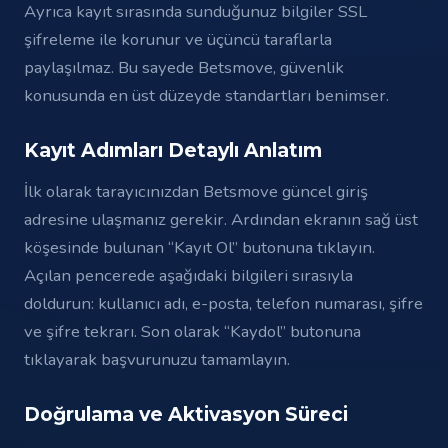
Ayrıca kayıt sırasında sunduğunuz bilgiler SSL
şifreleme ile korunur ve üçüncü taraflarla
paylaşılmaz. Bu sayede Betsmove, güvenlik
konusunda en üst düzeyde standartları benimser.
Kayıt Adımları Detaylı Anlatım
İlk olarak tarayıcınızdan Betsmove güncel giriş
adresine ulaşmanız gerekir. Ardından ekranın sağ üst
köşesinde bulunan “Kayıt Ol” butonuna tıklayın.
Açılan pencerede aşağıdaki bilgileri sırasıyla
doldurun: kullanıcı adı, e-posta, telefon numarası, şifre
ve şifre tekrarı. Son olarak “Kaydol” butonuna
tıklayarak başvurunuzu tamamlayın.
Doğrulama ve Aktivasyon Süreci