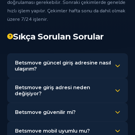
doğrulaması gerekebilir. Sonraki çekimlerde genelde
hızlı işlem yapılır. Çekimler hafta sonu da dahil olmak
üzere 7/24 işlenir.
Sıkça Sorulan Sorular
Betsmove güncel giriş adresine nasıl
ulaşırım?
Betsmove güncel giriş adresini bu sayfadaki
Betsmove giriş adresi neden
bilgilendirme içeriğinden takip edebilirsiniz. Adres
değişiyor?
değişimlerini anlık olarak buradan izleyebilirsiniz.
BTK düzenlemeleri kapsamında yasal altyapı
Betsmove güvenilir mi?
değişiklikleri yaşanmaktadır. Alan adı değişimi
kullanıcıların hesap bakiyesini veya verilerini
Evet, Betsmove uluslararası lisanslı ve denetlenen
etkilemez. Platform, kullanıcılarına her zaman
Betsmove mobil uyumlu mu?
bir platformdur. SSL şifreleme, 2FA güvenlik