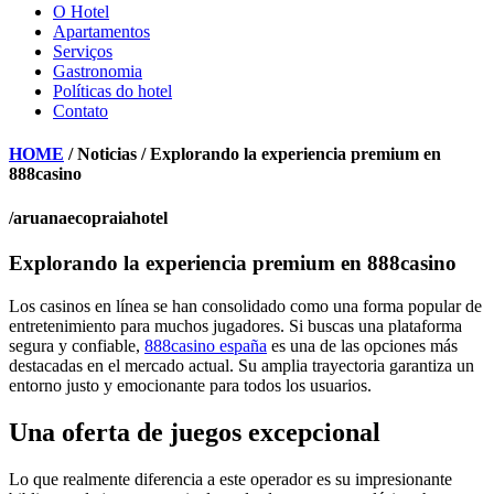
O Hotel
Apartamentos
Serviços
Gastronomia
Políticas do hotel
Contato
HOME
/ Noticias / Explorando la experiencia premium en
888casino
/aruanaecopraiahotel
Explorando la experiencia premium en 888casino
Los casinos en línea se han consolidado como una forma popular de
entretenimiento para muchos jugadores. Si buscas una plataforma
segura y confiable,
888casino españa
es una de las opciones más
destacadas en el mercado actual. Su amplia trayectoria garantiza un
entorno justo y emocionante para todos los usuarios.
Una oferta de juegos excepcional
Lo que realmente diferencia a este operador es su impresionante