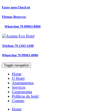
Fazer meu
Check-in
Efetuar
Reservas
WhatsApp
79 99963-8000
Telefone
79 2105-5200
WhatsApp
79 99963-8000
Toggle navigation
Home
O Hotel
Apartamentos
Serviços
Gastronomia
Políticas do hotel
Contato
Home