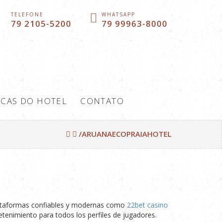
TELEFONE
WHATSAPP
79 2105-5200
79 99963-8000
ICAS DO HOTEL
CONTATO
/ARUANAECOPRAIAHOTEL
plataformas confiables y modernas como
22bet casino
retenimiento para todos los perfiles de jugadores.