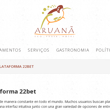
TAMENTOS
SERVIÇOS
GASTRONOMIA
POLÍT
 PLATAFORMA 22BET
aforma 22bet
ndo de manera constante en todo el mundo. Muchos usuarios buscan 
 una interfaz intuitiva junto con una gran variedad de opciones de ent