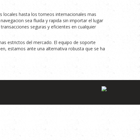
s locales hasta los torneos internacionales mas
avegacion sea fluida y rapida sin importar el lugar
transacciones seguras y eficientes en cualquier
 mas estrictos del mercado. El equipo de soporte
men, estamos ante una alternativa robusta que se ha