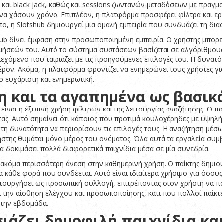
και black jack, καθώς και sessions ζωντανών μεταδόσεων με πραγμα
 να χάσουν χρόνο. Επιπλέον, η πλατφόρμα προσφέρει φίλτρα και ερ
ο, η Slotshub δημιουργεί μια ομαλή εμπειρία που συνδυάζει τη δια
hub δίνει έμφαση στην προσωποποιημένη εμπειρία. Ο χρήστης μπορε
τιμήσεών του. Αυτό το σύστημα συστάσεων βασίζεται σε αλγόριθμους
χόμενο που ταιριάζει με τις προηγούμενες επιλογές του. Η δυνατότ
αφέρον. Ακόμα, η πλατφόρμα φροντίζει να ενημερώνει τους χρήστες γ
ο ευχάριστη και ενημερωτική.
ση και τα αγαπημένα ως βασι
b είναι η έξυπνη χρήση φίλτρων και της λειτουργίας αναζήτησης. Ο π
ας. Αυτό σημαίνει ότι κάποιος που προτιμά κουλοχέρηδες με υψηλή
τη δυνατότητα να περιορίσουν τις επιλογές τους. Η αναζήτηση μέσ
ήστης θυμάται μόνο μέρος του ονόματος. Όλα αυτά τα εργαλεία συμβ
να δοκιμάσει πολλά διαφορετικά παιχνίδια μέσα σε μία συνεδρία.
όμα περισσότερη άνεση στην καθημερινή χρήση. Ο παίκτης δημιουργ
α κάθε φορά που συνδέεται. Αυτό είναι ιδιαίτερα χρήσιμο για όσου
ιτουργήσει ως προσωπική συλλογή, επιτρέποντας στον χρήστη να π
ι την αίσθηση ελέγχου και προσωποποίησης, κάτι που πολλοί παίκτε
 την εβδομάδα.
ιάζει δημοφιλή παιχνίδια και