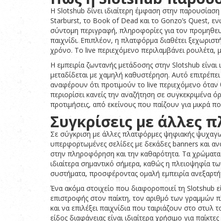
Η Slotshub δίνει ιδιαίτερη έμφαση στην παρουσίαση
Starburst, το Book of Dead και το Gonzo’s Quest, 
σύντομη περιγραφή, πληροφορίες για τον προμηθευτή
παιχνίδι. Επιπλέον, η πλατφόρμα διαθέτει ξεχωρισ
χρόνο. Το live περιεχόμενο περιλαμβάνει ρουλέτα, 
Η εμπειρία ζωντανής μετάδοσης στην Slotshub είναι
μεταδίδεται με χαμηλή καθυστέρηση. Αυτό επιτρέπει 
αναφέρουν ότι προτιμούν το live περιεχόμενο ότα
περιορίσει κανείς την αναζήτηση σε συγκεκριμένα όρ
προτιμήσεις, από εκείνους που παίζουν για μικρά 
Συγκρίσεις με άλλες π
Σε σύγκριση με άλλες πλατφόρμες ψηφιακής ψυχαγωγ
υπερφορτωμένες σελίδες με δεκάδες banners και ανα
στην πληροφόρηση και την καθαρότητα. Τα χρώματα ε
ιδιαίτερα σημαντικό σήμερα, καθώς η πλειοψηφία τω
συστήματα, προσφέροντας ομαλή εμπειρία ανεξαρτή
Ένα ακόμα στοιχείο που διαφοροποιεί τη Slotshub ε
επιστροφής στον παίκτη, τον αριθμό των γραμμών π
και να επιλέξει παιχνίδια που ταιριάζουν στο στυλ 
είδος διαφάνειας είναι ιδιαίτερα χρήσιμο για παίκ