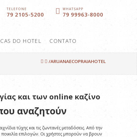
TELEFONE
WHATSAPP
79 2105-5200
79 99963-8000
ICAS DO HOTEL
CONTATO
/ARUANAECOPRAIAHOTEL
ίας και των online καζίνο
 που αναζητούν
χνίδια τύχης και τις ζωντανές μεταδόσεις. Από την
ν ποικιλία επιλογών. Οι χρήστες μπορούν να βρουν