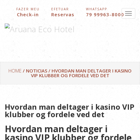
FAZER MEU
EFETUAR
WHATSAPP
To
Check-in
Reservas
79 99963-8000
nav
HOME
/ NOTICIAS / HVORDAN MAN DELTAGER I KASINO
VIP KLUBBER OG FORDELE VED DET
Hvordan man deltager i kasino VIP
klubber og fordele ved det
Hvordan man deltager i
kasino VIP klubber og fordele